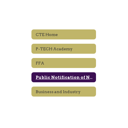
CTE Home
P-TECH Academy
FFA
Public Notification of Nondiscrimination
Business and Industry