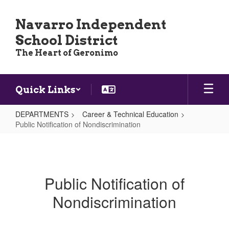
Skip
to
Navarro Independent
main
School District
content
The Heart of Geronimo
Quick Links
DEPARTMENTS
Career & Technical Education
Public Notification of Nondiscrimination
Public
Notification
of
Public Notification of
Nondiscrimination
Nondiscrimination